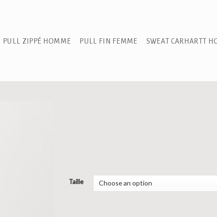
PULL ZIPPÉ HOMME
PULL FIN FEMME
SWEAT CARHARTT 
Taille