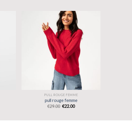
PULL ROUGE FEMME
pull rouge femme
€
29.00
€
22.00