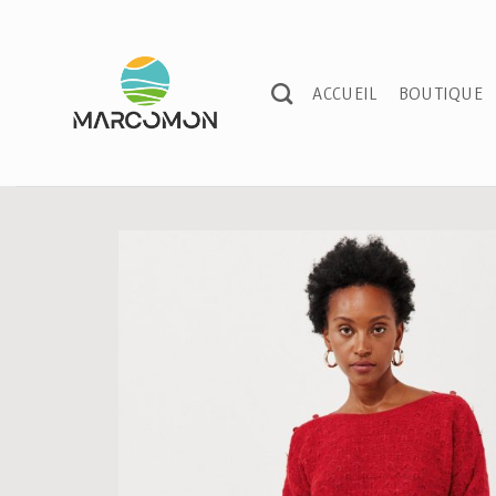
Passer
au
contenu
ACCUEIL
BOUTIQUE