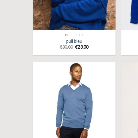
PULL BLEU
pull bleu
€
30.00
€
23.00