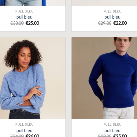
PULL BLEU
PULL BLEU
pull bleu
pull bleu
€
33.00
€
25.00
€
29.00
€
22.00
PULL BLEU
PULL BLEU
pull bleu
pull bleu
€
34.00
€
26.00
€
33.00
€
25.00