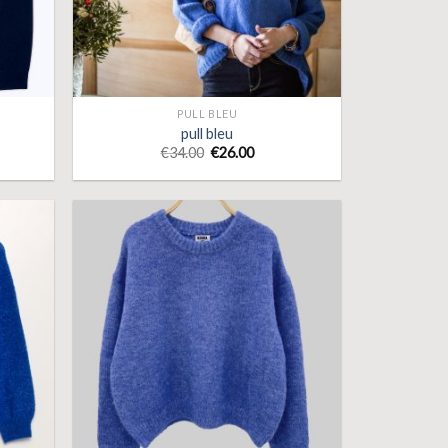
PULL BLEU
pull bleu
€
34.00
€
26.00