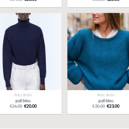
PULL BLEU
PULL BLEU
pull bleu
pull bleu
€
26.00
€
20.00
€
30.00
€
23.00