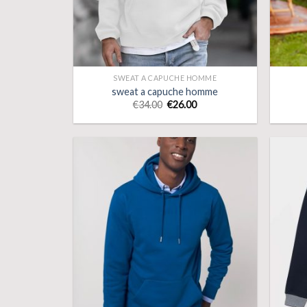
SWEAT A CAPUCHE HOMME
sweat a capuche homme
€
34.00
€
26.00