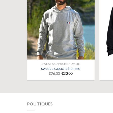
SWEAT A CAPUCHE HOMME
sweat a capuche homme
€
26.00
€
20.00
POLITIQUES