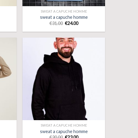
SWEAT A CAPUCHE HOMME
sweat a capuche homme
€
31.00
€
24.00
SWEAT A CAPUCHE HOMME
sweat a capuche homme
€
30.00
€
23.00