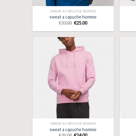
SWEAT A CAPUCHE HOMME
sweat a capuche homme
€
33.00
€
25.00
SWEAT A CAPUCHE HOMME
sweat a capuche homme
€
31.00
€
24.00