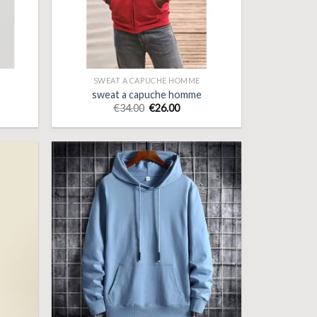
SWEAT A CAPUCHE HOMME
sweat a capuche homme
€
34.00
€
26.00