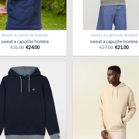
SWEAT A CAPUCHE HOMME
SWEAT A CAPUCHE HOMME
sweat a capuche homme
sweat a capuche homme
€
31.00
€
24.00
€
27.00
€
21.00