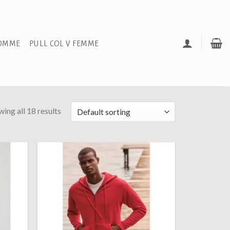
HOMME
PULL COL V FEMME
ing all 18 results