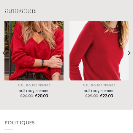
RELATED PRODUCTS
PULL ROUGE FEMME
PULL ROUGE FEMME
pull rouge femme
pull rouge femme
€
26.00
€
20.00
€
29.00
€
22.00
POLITIQUES