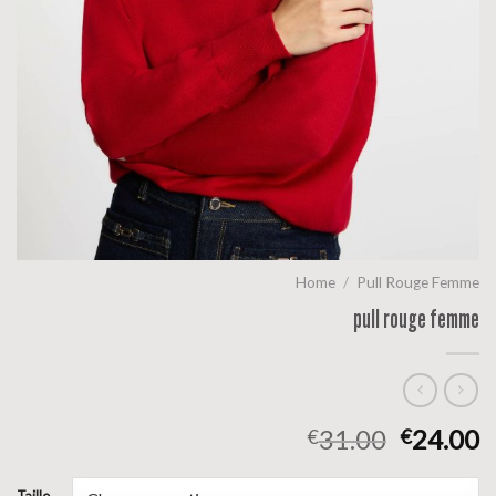
Home
/
Pull Rouge Femme
pull rouge femme
31.00
24.00
€
€
Taille