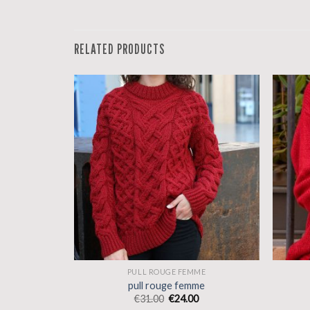
RELATED PRODUCTS
ME
PULL ROUGE FEMME
me
pull rouge femme
€
31.00
€
24.00