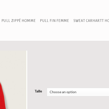
PULL ZIPPÉ HOMME
PULL FIN FEMME
SWEAT CARHARTT 
Taille