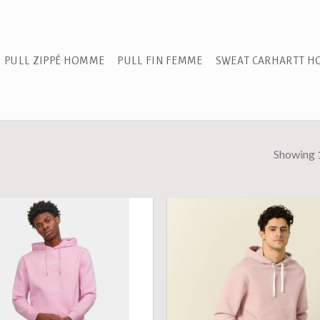
PULL ZIPPÉ HOMME
PULL FIN FEMME
SWEAT CARHARTT 
Showing 1