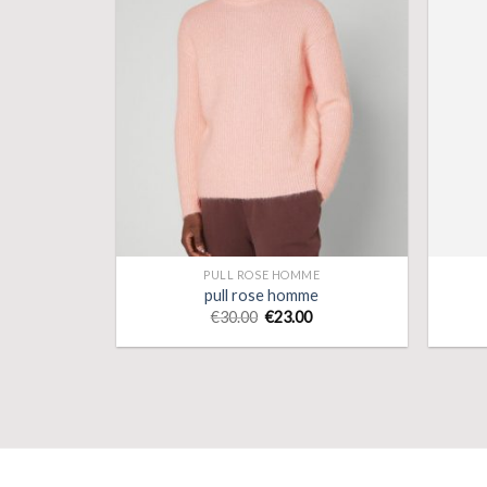
PULL ROSE HOMME
pull rose homme
€
30.00
€
23.00