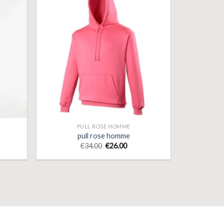
PULL ROSE HOMME
pull rose homme
€
34.00
€
26.00