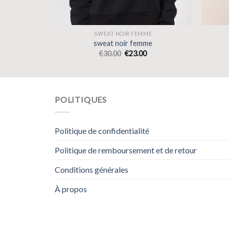
ME
SWEAT NOIR FEMME
me
sweat noir femme
€
30.00
€
23.00
POLITIQUES
Politique de confidentialité
Politique de remboursement et de retour
Conditions générales
À propos