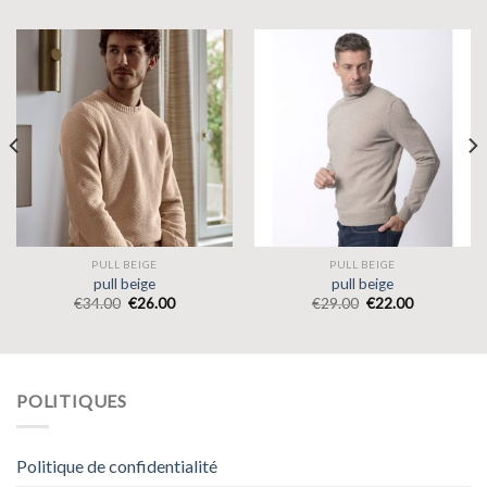
PULL BEIGE
PULL BEIGE
pull beige
pull beige
€
34.00
€
26.00
€
29.00
€
22.00
POLITIQUES
Politique de confidentialité