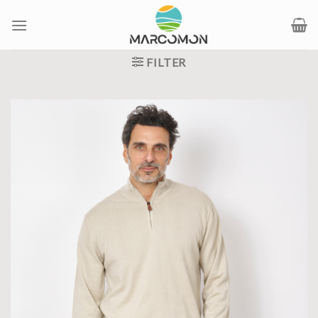
Passer
au
contenu
FILTER