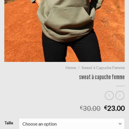
Home
/
Sweat à Capuche Femme
sweat à capuche femme
30.00
23.00
€
€
Taille