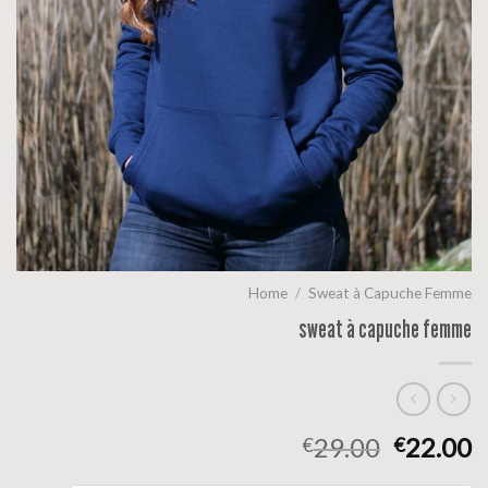
Home
/
Sweat à Capuche Femme
sweat à capuche femme
29.00
22.00
€
€