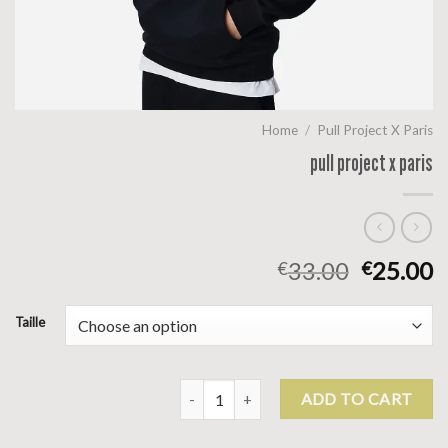
Home
/
Pull Project X Paris
pull project x paris
33.00
25.00
€
€
Taille
pull project x paris quantity
ADD TO CART