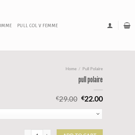
HOMME
PULL COL V FEMME
Home
/
Pull Polaire
pull polaire
29.00
22.00
€
€
pull polaire quantity