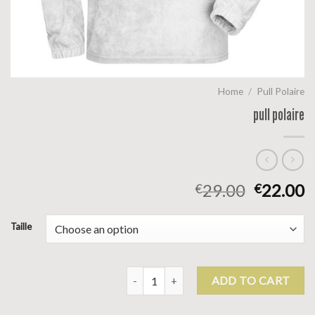
Home
/
Pull Polaire
pull polaire
29.00
22.00
€
€
Taille
pull polaire quantity
ADD TO CART