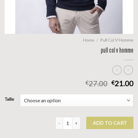
Home
/
Pull Col V Homme
pull col v homme
27.00
21.00
€
€
Taille
pull col v homme quantity
ADD TO CART