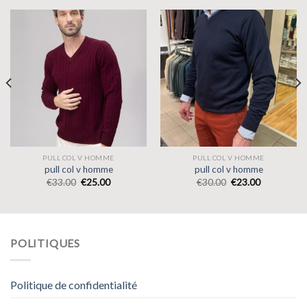
PULL COL V HOMME
PULL COL V HOMME
pull col v homme
pull col v homme
€
33.00
€
25.00
€
30.00
€
23.00
POLITIQUES
Politique de confidentialité