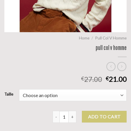
Home
/
Pull Col V Homme
pull col v homme
27.00
21.00
€
€
Taille
pull col v homme quantity
ADD TO CART