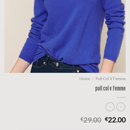
Home
/
Pull Col V Femme
pull col v femme
29.00
22.00
€
€