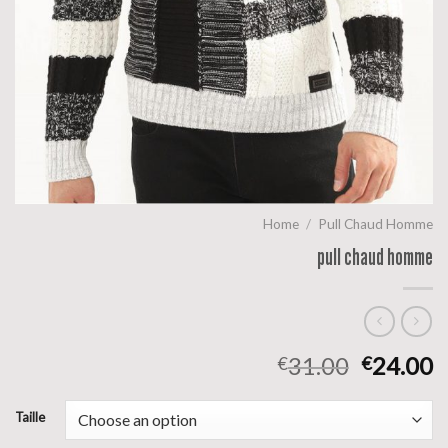
Home
/
Pull Chaud Homme
pull chaud homme
31.00
24.00
€
€
Taille