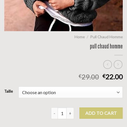
Home
/
Pull Chaud Homme
pull chaud homme
29.00
22.00
€
€
Taille
pull chaud homme quantity
ADD TO CART