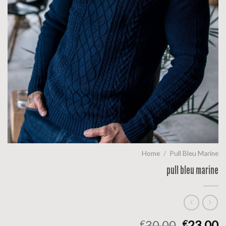
Home
/
Pull Bleu Marine
pull bleu marine
30.00
23.00
€
€