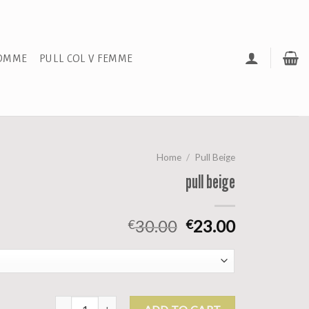
HOMME
PULL COL V FEMME
Home
/
Pull Beige
pull beige
30.00
23.00
€
€
pull beige quantity