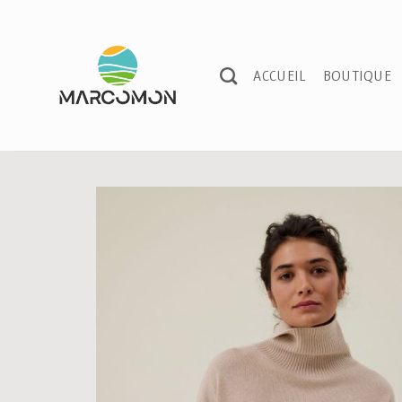
Passer
au
contenu
ACCUEIL
BOUTIQUE