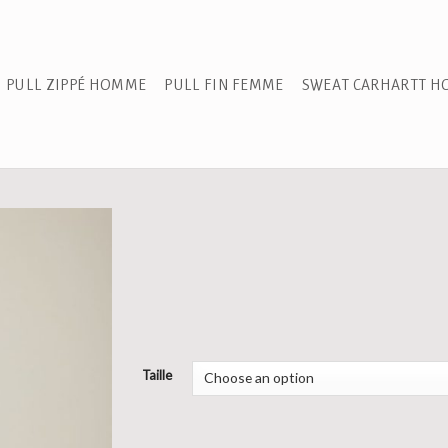
PULL ZIPPÉ HOMME
PULL FIN FEMME
SWEAT CARHARTT 
Taille