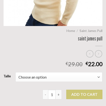
Home
/
Saint James Pull
saint james pull
29.00
22.00
€
€
Taille
saint james pull quantity
ADD TO CART