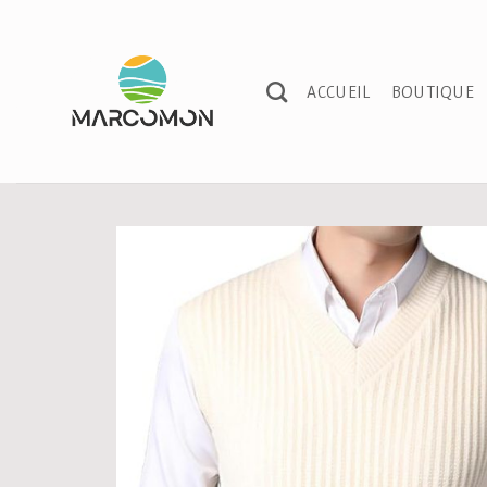
Passer
au
contenu
ACCUEIL
BOUTIQUE