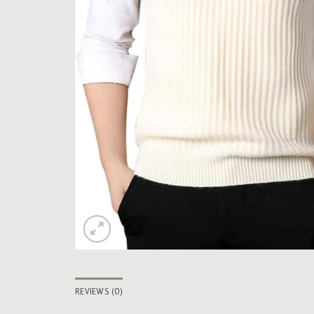
REVIEWS (0)