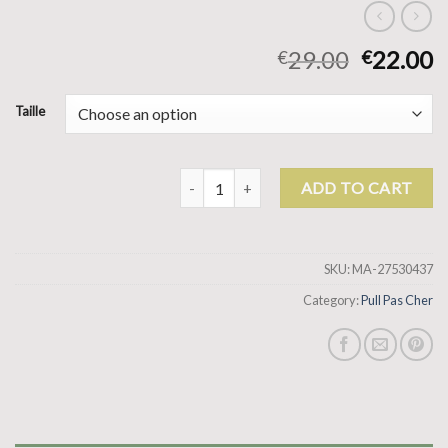
29.00
22.00
€
€
Taille
pull pas cher quantity
ADD TO CART
SKU:
MA-27530437
Category:
Pull Pas Cher