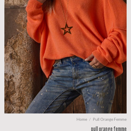
Home
/
Pull Orange Femme
pull orange femme