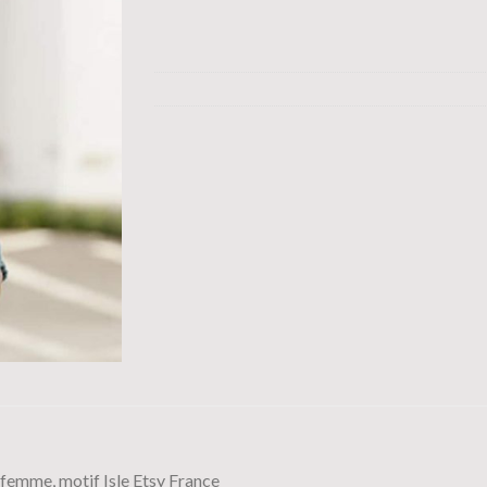
r femme, motif Isle Etsy France