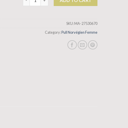
ADD TO CART
SKU:
MA-27530670
Category:
Pull Norvégien Femme