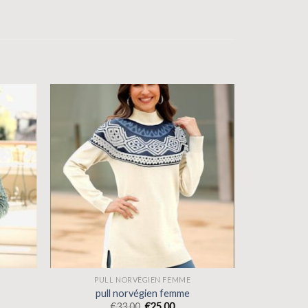
PULL NORVÉGIEN FEMME
pull norvégien femme
€
33.00
€
25.00