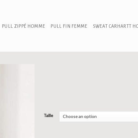
PULL ZIPPÉ HOMME
PULL FIN FEMME
SWEAT CARHARTT 
Taille