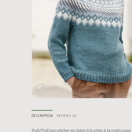
DESCRIPTION
REVIEWS (0)
Pull/Pull norvégien en laine tricotée à la main pou