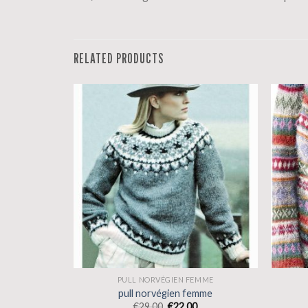
RELATED PRODUCTS
EMME
PULL NORVÉGIEN FEMME
emme
pull norvégien femme
€
29.00
€
22.00