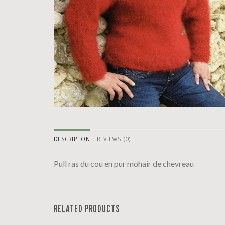
DESCRIPTION
REVIEWS (0)
Pull ras du cou en pur mohair de chevreau
RELATED PRODUCTS