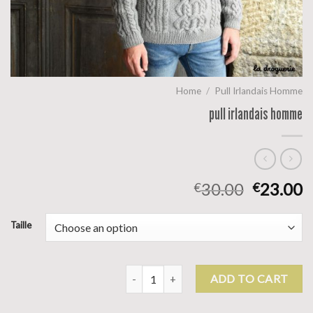
Home
/
Pull Irlandais Homme
pull irlandais homme
30.00
23.00
€
€
Taille
pull irlandais homme quantity
ADD TO CART