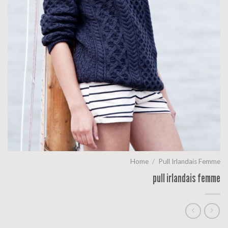
Home
/
Pull Irlandais Femme
pull irlandais femme