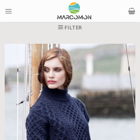
Passer
au
contenu
FILTER