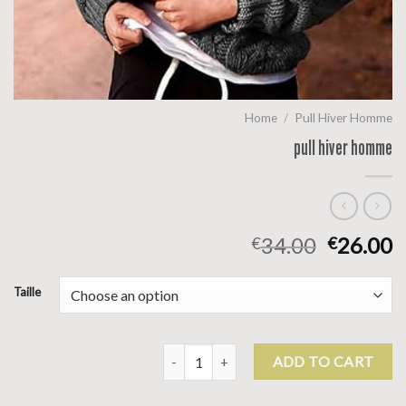
Home
/
Pull Hiver Homme
pull hiver homme
34.00
26.00
€
€
Taille
pull hiver homme quantity
ADD TO CART