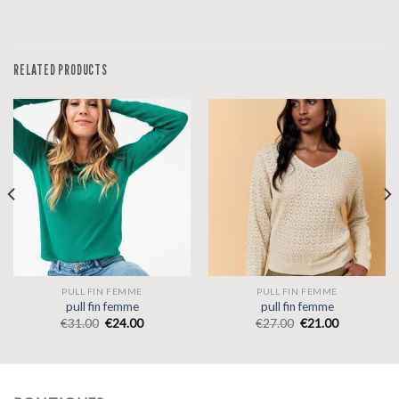
RELATED PRODUCTS
PULL FIN FEMME
PULL FIN FEMME
pull fin femme
pull fin femme
€
31.00
€
24.00
€
27.00
€
21.00