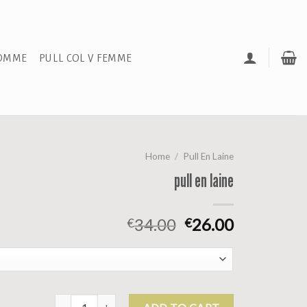
HOMME
PULL COL V FEMME
Home
/
Pull En Laine
pull en laine
34.00
26.00
€
€
pull en laine quantity