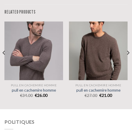
RELATED PRODUCTS
PULL EN CACHEMIRE HOMME
PULL EN CACHEMIRE HOMME
pull en cachemire homme
pull en cachemire homme
€
34.00
€
26.00
€
27.00
€
21.00
POLITIQUES