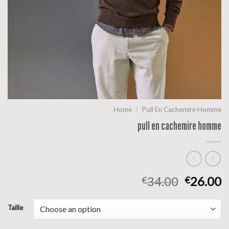
Home
/
Pull En Cachemire Homme
pull en cachemire homme
34.00
26.00
€
€
Taille