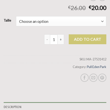
26.00
20.00
€
€
Taille
pull eden park quantity
ADD TO CART
SKU:
MA-27531412
Category:
Pull Eden Park
DESCRIPTION