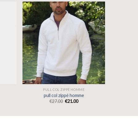
PULL COL ZIPPÉ HOMME
pull col zippé homme
€
27.00
€
21.00