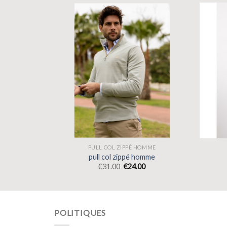
OMME
PULL COL ZIPPÉ HOMME
mme
pull col zippé homme
€
31.00
€
24.00
POLITIQUES