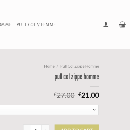
HOMME
PULL COL V FEMME
Home
/
Pull Col Zippé Homme
pull col zippé homme
27.00
21.00
€
€
pull col zippé homme quantity