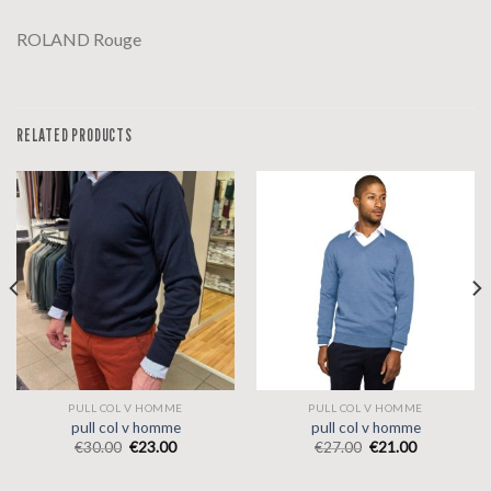
ROLAND Rouge
RELATED PRODUCTS
PULL COL V HOMME
PULL COL V HOMME
pull col v homme
pull col v homme
€
30.00
€
23.00
€
27.00
€
21.00