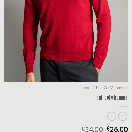
Home
/
Pull Col V Homme
pull col v homme
34.00
26.00
€
€