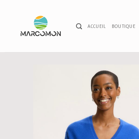
Passer
au
contenu
ACCUEIL
BOUTIQUE