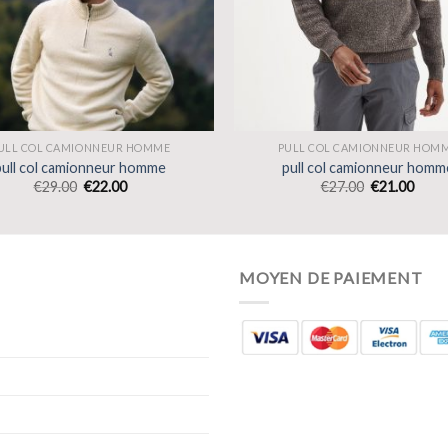
ULL COL CAMIONNEUR HOMME
PULL COL CAMIONNEUR HOM
pull col camionneur homme
pull col camionneur homm
€
29.00
€
22.00
€
27.00
€
21.00
MOYEN DE PAIEMENT