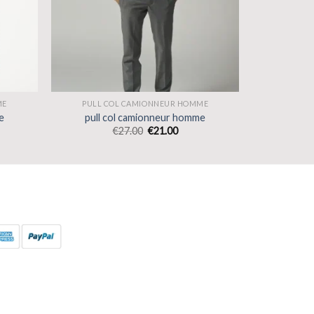
ME
PULL COL CAMIONNEUR HOMME
e
pull col camionneur homme
€
27.00
€
21.00