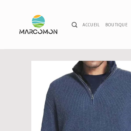
Passer
au
contenu
ACCUEIL
BOUTIQUE