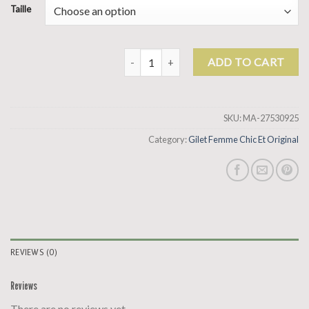
Taille
gilet femme chic et original quantity
ADD TO CART
SKU:
MA-27530925
Category:
Gilet Femme Chic Et Original
REVIEWS (0)
Reviews
There are no reviews yet.