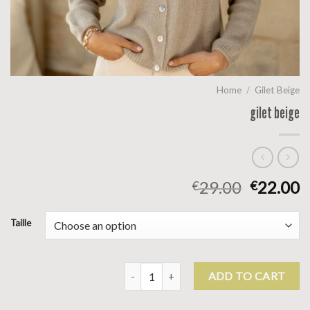
Home
/
Gilet Beige
gilet beige
29.00
22.00
€
€
Taille
gilet beige quantity
ADD TO CART