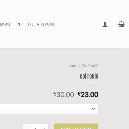
HOMME
PULL COL V FEMME
Home
/
Col Roulé
col roulé
30.00
23.00
€
€
col roulé quantity