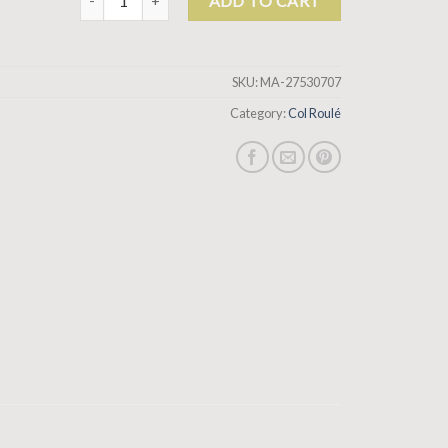
ADD TO CART
SKU:
MA-27530707
Category:
Col Roulé