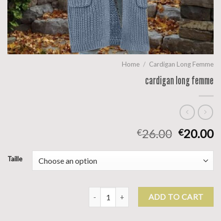
Home
/
Cardigan Long Femme
cardigan long femme
26.00
20.00
€
€
Taille
cardigan long femme quantity
ADD TO CART