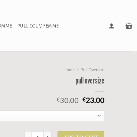
HOMME
PULL COL V FEMME
Home
/
Pull Oversize
pull oversize
30.00
23.00
€
€
pull oversize quantity