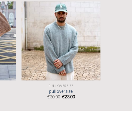
PULL OVERSIZE
pull oversize
€
30.00
€
23.00