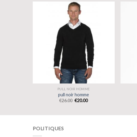
E
PULL NOIR HOMME
e
pull noir homme
€
26.00
€
20.00
POLITIQUES