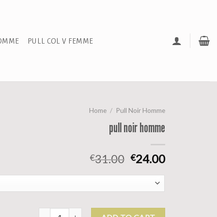
HOMME
PULL COL V FEMME
Home
/
Pull Noir Homme
pull noir homme
31.00
24.00
€
€
pull noir homme quantity