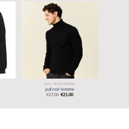
PULL NOIR HOMME
pull noir homme
€
27.00
€
21.00