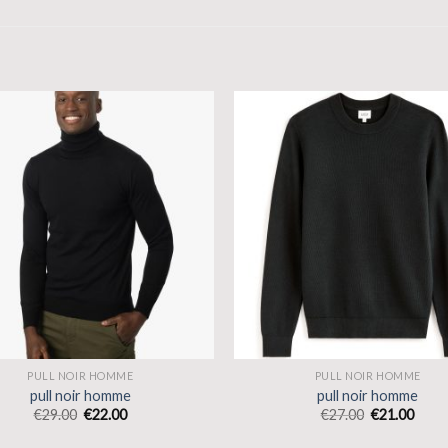
PULL NOIR HOMME
PULL NOIR HOMME
pull noir homme
pull noir homme
€
29.00
€
22.00
€
27.00
€
21.00