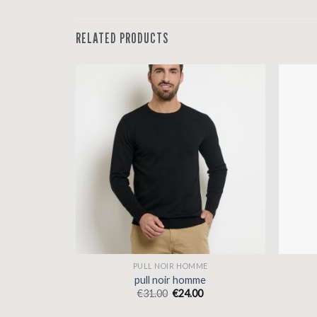
RELATED PRODUCTS
E
PULL NOIR HOMME
e
pull noir homme
€
31.00
€
24.00