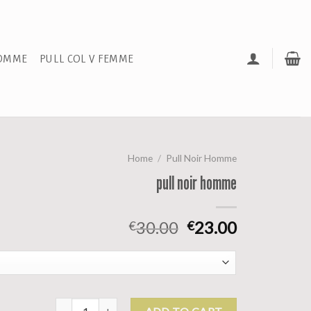
HOMME
PULL COL V FEMME
Home
/
Pull Noir Homme
pull noir homme
30.00
23.00
€
€
pull noir homme quantity