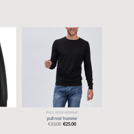
PULL NOIR HOMME
pull noir homme
€
33.00
€
25.00