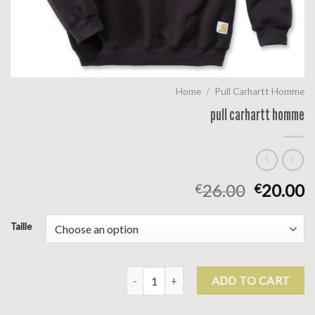
Home
/
Pull Carhartt Homme
pull carhartt homme
26.00
20.00
€
€
Taille
pull carhartt homme quantity
ADD TO CART