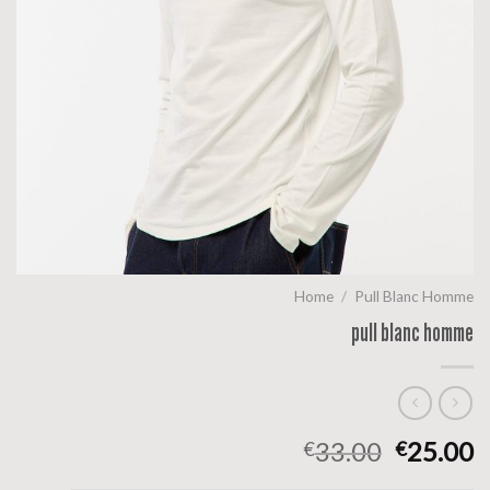
Home
/
Pull Blanc Homme
pull blanc homme
33.00
25.00
€
€